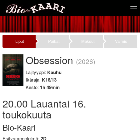
Tog
nav
Liput
Paikat
Maksut
Valmis
Obsession
(2026)
Lajityyppi:
Kauhu
Ikäraja:
K16/13
Kesto:
1h 49min
20.00
Lauantai
16.
toukokuuta
Bio-Kaari
Esitysmenetelmä:
2D