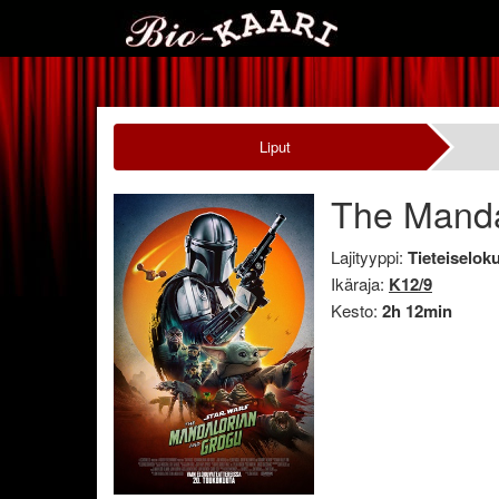
Liput
The Manda
Lajityyppi:
Tieteiselok
Ikäraja:
K12/9
Kesto:
2h 12min