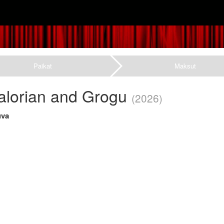
Paikat
Maksut
lorian and Grogu
(2026)
uva