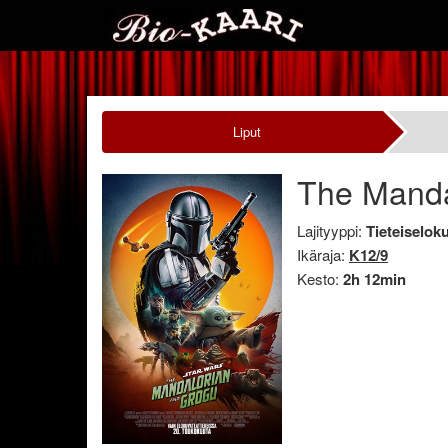
Liput
The Manda
Lajityyppi:
Tieteiselok
Ikäraja:
K12/9
Kesto:
2h 12min