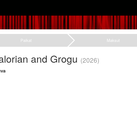
Paikat
Maksut
lorian and Grogu
(2026)
uva