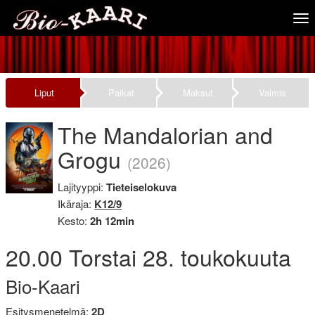
Tog
nav
Liput
Paikat
Maksut
Valmis
The Mandalorian and
Grogu
(2026)
Lajityyppi:
Tieteiselokuva
Ikäraja:
K12/9
Kesto:
2h 12min
20.00
Torstai
28. toukokuuta
Bio-Kaari
Esitysmenetelmä:
2D