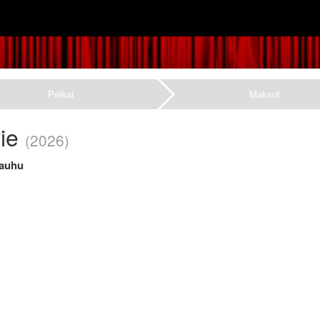
Paikat
Maksut
vie
(2026)
Kauhu