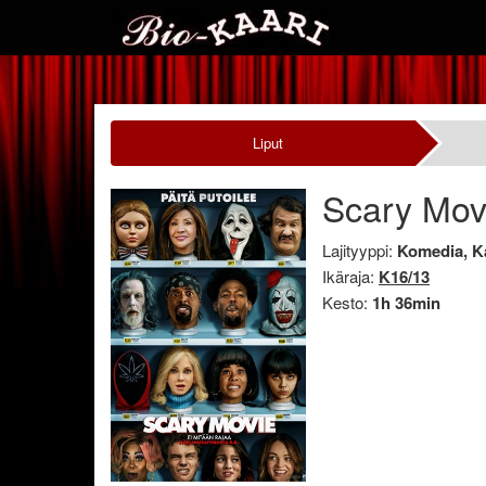
Liput
Scary Mo
Lajityyppi:
Komedia, 
Ikäraja:
K16/13
Kesto:
1h 36min