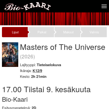
Tog
nav
Liput
Paikat
Maksut
Valmis
Masters of The Universe
(2026)
Lajityyppi:
Tieteiselokuva
Ikäraja:
K12/9
Kesto:
2h 21min
17.00
Tiistai
9. kesäkuuta
Bio-Kaari
Esitysmenetelmä:
2D