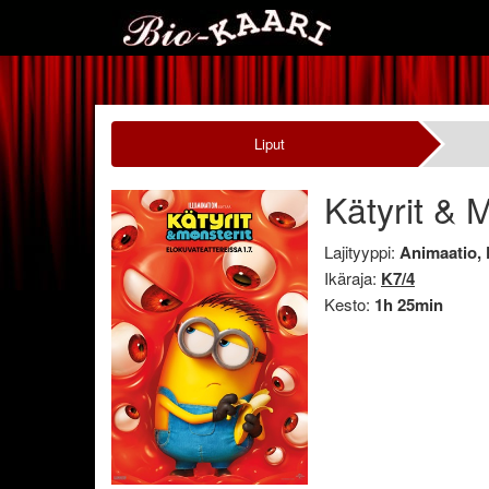
Liput
Kätyrit & 
Lajityyppi:
Animaatio,
Ikäraja:
K7/4
Kesto:
1h 25min