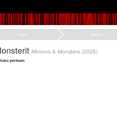
Paikat
Maksut
Monsterit
Minions & Monsters
(2026)
 Koko perheen